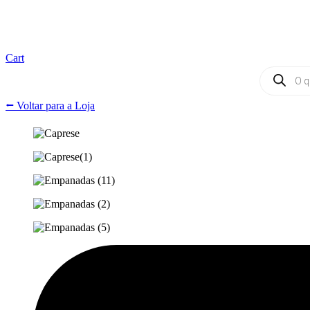
Cart
Products
search
⭠ Voltar para a Loja