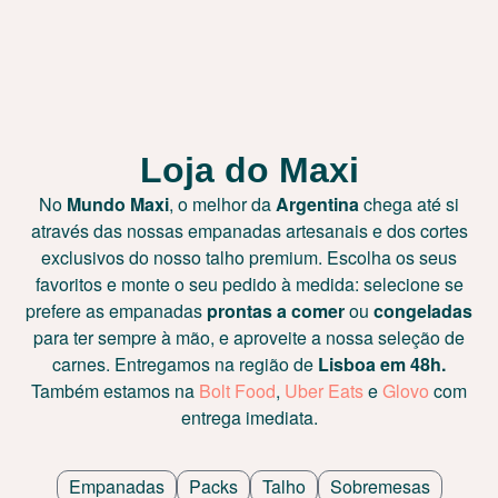
Loja do Maxi
No
Mundo Maxi
, o melhor da
Argentina
chega até si
através das nossas empanadas artesanais e dos cortes
exclusivos do nosso talho premium. Escolha os seus
favoritos e monte o seu pedido à medida: selecione se
prefere as empanadas
prontas a comer
ou
congeladas
para ter sempre à mão, e aproveite a nossa seleção de
carnes. Entregamos na região de
Lisboa em 48h.
Também estamos na
Bolt Food
,
Uber Eats
e
Glovo
com
entrega imediata.
Empanadas
Packs
Talho
Sobremesas